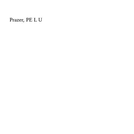
Prazer, PE L U
TUDO QUE 
DEU PRA 
FAZER EM UM 
ANO
MEU PRIMEIRO DISCO SOLO